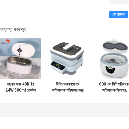
অন্যান্য পণ্যসমূহ
গহনার জন্য 48KHz
বিচ্ছিন্নকরণযোগ্য
600 এল মিনি পরিবারে
24W 500ml বেঞ্চটপ
অতিস্বনক পরিষ্কার যন্ত্র
অতিস্বনক ক্লিনার,
আল্ট্রাসনিক গ্লাস ক্লিনার
ডিজিটাল টাইমার
ডিজিটাল জুয়েলারী ঘড়ি
1200ml 40KHz
অতিস্বনক ক্লিনার
ফ্রিকোয়েন্সি