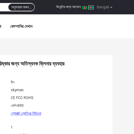
উদ্ধৃতির জন্য আবেদন
অনুসন্ধান করুন...
|
Bengali
া
কোম্পানির দেখান
রিষ্কার জন্য অতিস্বনক ক্লিনার ব্যবহার
চীন
skymen
CE FCC ROHS
জেপি-890
প্রোডাক্ট ব্রোশিওর পিডিএফ
1