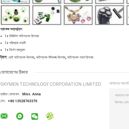
প্যাকেজ অন্তর্ভুক্ত:
1x ডিজিটাল অতিস্বনক ক্লিনার
1x পরিষ্কার বন্ধনী
1x নির্দেশ ম্যানুয়াল
,
,
ট্যাগ:
ছোট অতিস্বনক ক্লিনার
অতিস্বনক উদ্ভিজ্জ ক্লিনার
অতিস্বনক গয়না ক্লিনার
যোগাযোগের ঠিকানা
আমাদের সরাসর
SKYMEN TECHNOLOGY CORPORATION LIMITED
ব্যক্তি যোগাযোগ:
Miss. Anna
টেল:
+86 13528763370