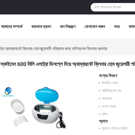
আমাদের সম্পর্কে
কারখানা ভ্রমণ
মান নিয়ন্ত্রণ
যোগাযোগ করুন
খবর
মামল
়ে অ্যাম্বারনেট ক্লিনার হোম জুয়েলারী পরিষ্কার জন্য অতিস্বনক ক্লিনার ব্যবহার
স্কাইমেন 600 মিলি এলট্রো ডিসপ্লে দিয়ে অ্যাম্বারনেট ক্লিনার হোম জুয়েলারী প
পণ্যের বিবরণ:
উৎপত্তি স্থল:
পরিচিতিমুলক নাম:
সাক্ষ্যদান:
মডেল নম্বার:
দলিল:
প্রদান:
ন্যূনতম চাহিদার পরিমাণ: