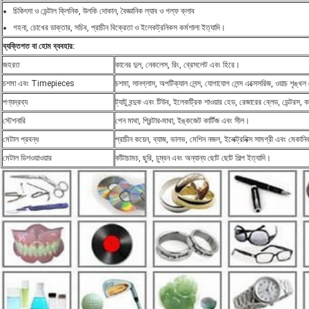
চিকিৎসা ও ডেন্টাল ক্লিনিক, উলকি দোকান, বৈজ্ঞানিক ল্যাব ও গল্ফ ক্লাব
গহনা, চোখের ডাক্তার, সচিব, প্রাচীন বিক্রেতা ও ইলেকট্রনিকস কর্মশালা ইত্যাদি।
ব্যক্তিগত বা হোম ব্যবহার:
জহরত
কানের দুল, নেকলেস, রিং, ব্রেসলেট এবং হিরে।
চশমা এবং Timepieces
চশমা, সানগ্লাস, অপটিক্যাল লেন্স, যোগাযোগ লেন্স এক্সেসরিজ, ওয়াচ শৃঙ্খল 
পণ্যদ্রব্য
ট্যাটু বন্দুক এবং টিউব, ইলেকট্রিক শাওয়ার হেড, রেজারের ব্লেড, ডেন্টরস, 
স্টেশনারি
পেন মাথা, প্রিন্টার-মাথা, ইঙ্কজেট কার্টিজ এবং সীল।
মেটাল প্রবন্ধ
প্রাচীন কয়েন, ব্যাজ, ভালভ, মেশিন নজল, ইলেক্ট্রনিক্স সামগ্রী এবং মেকানি
মেটাল ডিশওয়াওয়ার
কাঁটাচামচ, ছুরি, চুম্বন এবং অন্যান্য ছোট ছোট শিল্প ইত্যাদি।