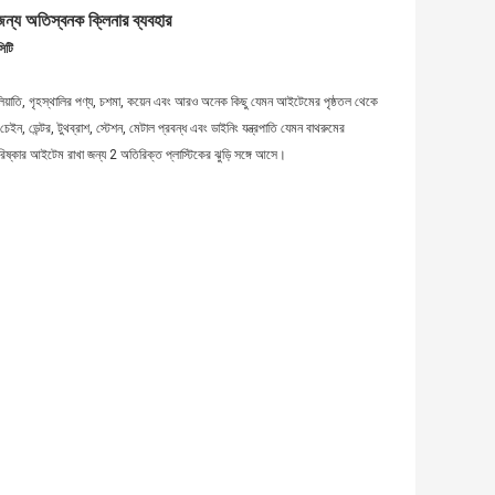
জন্য অতিস্বনক ক্লিনার ব্যবহার
সিটি
র জালিয়াতি, গৃহস্থালির পণ্য, চশমা, কয়েন এবং আরও অনেক কিছু যেমন আইটেমের পৃষ্ঠতল থেকে
, ডেন্টর, টুথব্রাশ, স্টেশন, মেটাল প্রবন্ধ এবং ডাইনিং যন্ত্রপাতি যেমন বাথরুমের
্কার আইটেম রাখা জন্য 2 অতিরিক্ত প্লাস্টিকের ঝুড়ি সঙ্গে আসে।