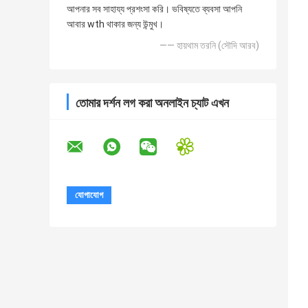
আপনার সব সাহায্য প্রশংসা করি। ভবিষ্যতে ব্যবসা আপনি
আবার wth থাকার জন্য উন্মুখ।
—— হায়থাম তরনি (সৌদি আরব)
তোমার দর্শন লগ করা অনলাইন চ্যাট এখন