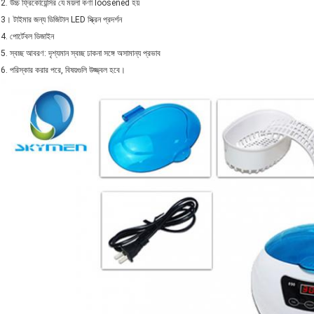
2. উচ্চ ফ্রিকোয়েন্সির যে ময়লা কণা loosened হয়
3। টাইমার জন্য ডিজিটাল LED স্ক্রিন প্রদর্শন
4. পোর্টেবল ডিজাইন
5. স্বচ্ছ আবরণ: দৃশ্যমান স্বচ্ছ ঢাকনা সঙ্গে অসামান্য প্রভাব
6. পরিস্কার করার পরে, বিষয়গুলি উজ্জ্বল হবে।