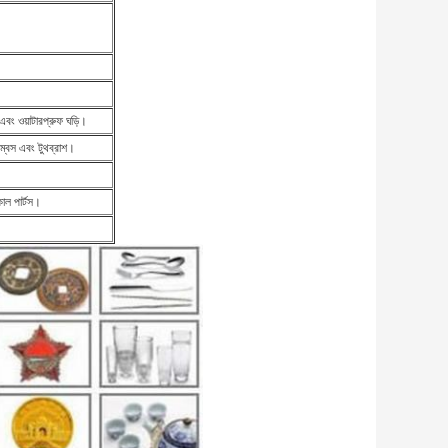
এবং ওয়াটারপ্রুফ ঘড়ি।
কম্বস এবং টুথব্রাশ।
কাল পার্টস।