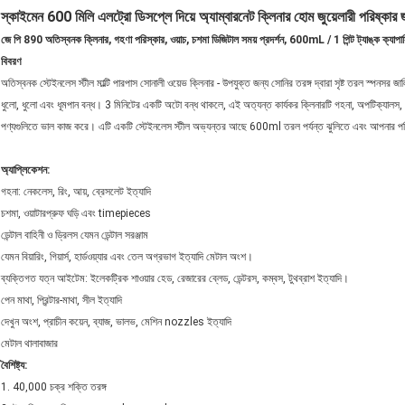
স্কাইমেন 600 মিলি এলট্রো ডিসপ্লে দিয়ে অ্যাম্বারনেট ক্লিনার হোম জুয়েলারী পরিষ্কার 
জে
পি 890 অতিস্বনক ক্লিনার, গহণা পরিস্কার, ওয়াচ, চশমা
ডিজিটাল সময় প্রদর্শন, 600mL / 1 পিন্ট ট্যাঙ্ক ক্যাপা
বিবরণ
অতিস্বনক স্টেইনলেস স্টীল মাল্টি পারপাস সোনালী ওয়েভ ক্লিনার - উপযুক্ত জন্য সোনির তরঙ্গ দ্বারা সৃষ্ট তরল স্পনস
ধুলো, ধুলো এবং ধূমপান বন্ধ। 3 মিনিটের একটি অটো বন্ধ থাকলে, এই অত্যন্ত কার্যকর ক্লিনারটি গহনা, অপটিক্যালস, চেইন
পণ্যগুলিতে ভাল কাজ করে। এটি একটি স্টেইনলেস স্টীল অভ্যন্তর আছে 600ml তরল পর্যন্ত ঝুলিতে এবং আপনার পরিষ
অ্যাপ্লিকেশন:
গহনা: নেকলেস, রিং, আয়, ব্রেসলেট ইত্যাদি
চশমা, ওয়াটারপ্রুফ ঘড়ি এবং timepieces
ডেন্টাল বাহিনী ও ড্রিলস যেমন ডেন্টাল সরঞ্জাম
যেমন বিয়ারিং, গিয়ার্স, হার্ডওয়্যার এবং তেল অগ্রভাগ ইত্যাদি মেটাল অংশ।
ব্যক্তিগত যত্ন আইটেম: ইলেকট্রিক শাওয়ার হেড, রেজারের ব্লেড, ডেন্টরস, কম্বস, টুথব্রাশ ইত্যাদি।
পেন মাথা, প্রিন্টার-মাথা, সীল ইত্যাদি
দেখুন অংশ, প্রাচীন কয়েন, ব্যাজ, ভালভ, মেশিন nozzles ইত্যাদি
মেটাল থালাবাজার
বৈশিষ্ট্য:
1. 40,000 চক্র শক্তি তরঙ্গ