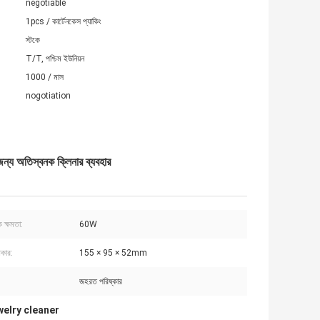
negotiable
1pcs / কার্টেনকেস প্যাকিং
স্টকে
T/T, পশ্চিম ইউনিয়ন
1000 / মাস
nogotiation
জন্য অতিস্বনক ক্লিনার ব্যবহার
 ক্ষমতা:
60W
আকার:
155 × 95 × 52mm
জহরত পরিষ্কার
welry cleaner