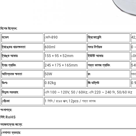
বিশেষ উল্লেখ:
মডেল
জেপি-890
ফ্রিকোয়েন্সি
42
ট্যাঙ্কের ধারনক্ষমতা
600ml
সময় নির্ণায়ক
0 ~
ট্যাঙ্ক আকার
155 × 95 × 52mm
ইউনিট আকার
২06
ইনার প্যাকিং
245 × 175 × 165mm
শক্ত কাগজ প্যাকিং
545
অতিস্বনক ক্ষমতা
50W
রং
সাদা
উঃপঃ
0.82kg
জি ডব্লিউ
0.
বিদ্যুৎ সরবরাহ
এসি 100 ~ 120V, 50 / 60Hz; এসি 220 ~ 240 ভি, 50/60 Hz
বোঁচকা
1 পিসি / রঙের বাক্স; 12pcs / শক্ত কাগজ
শংসাপত্র:
সিই RoHS
সহজলভ্যের জন্যে:
পেশাগত ব্যবহার: