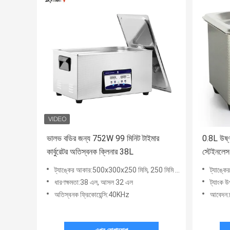
ভালভ বডির জন্য 752W 99 মিনিট টাইমার
0.8L উষ্ণ
কার্বুরেটর অতিস্বনক ক্লিনার 38L
স্টেইনলেস 
ট্যাঙ্কের আকার:500x300x250 মিমি, 250 মিমি গভীর
ট্যাঙ্কে
ধারণক্ষমতা:38 এল, আসল 32 এল
ট্যাংক
অতিস্বনক ফ্রিকোয়েন্সি:40KHz
আবেদন:চশ