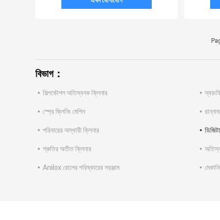
এখন যোগাযোগ
Pag
বিভাগ：
শিল্পকৌশল অতিস্বনক ক্লিনার
স্বয়ংক
স্প্রে ক্লিনিং মেশিন
রান্না
পরিবারের অস্থায়ী ক্লিনার
ডিজিটা
শ্রুতির অতীত ক্লিনার
অতিস্ব
Anilox রোলের পরিষ্কারের সরঞ্জাম
মেকানি