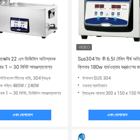
ইনজেক্টর 22 এল ডিজিটাল অতিস্বনক
Sus304 টাচ কী 6.5l টেবিল শীর্ষ অত
নার 1 ~ 30 মিনিট সামঞ্জস্যযোগ্য
ক্লিনার 180w হার্ডওয়্যার যন্ত্রাংশের জ
্টেইনলেস স্টিলের বাড়ি, 304 ট্যাঙ্ক
উপাদান:SUS 304
নক শক্তি:480W / 240W
তরবার:স্কাইম্যান
্ণায়ক:1 ~ 30 মিনিট, ডিজিটাল সামঞ্জস্যযোগ্য
ট্যাঙ্কের আকার:300 x 150 x 150 মি
এখন যোগাযোগ
এখন যোগাযোগ