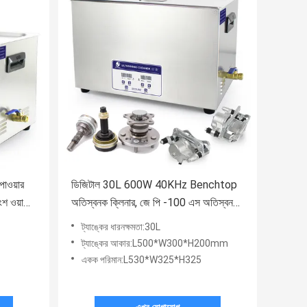
াওয়ার
ডিজিটাল 30L 600W 40KHz Benchtop
াংশ ওয়াশিং
অতিস্বনক ক্লিনার, জে পি -100 এস অতিস্বনক
অংশ ক্লিনার সিই
ট্যাঙ্কের ধারনক্ষমতা:30L
ট্যাঙ্কের আকার:L500*W300*H200mm
একক পরিমান:L530*W325*H325