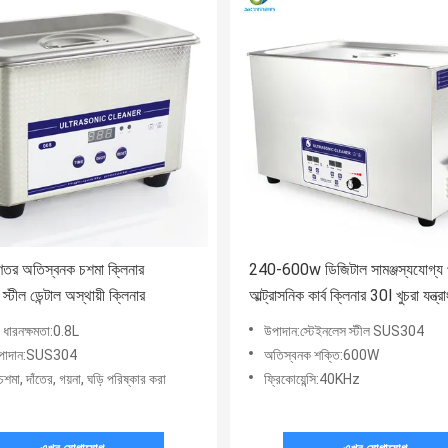
তর অতিস্বনক চশমা ক্লিনার
240-600w ডিজিটাল সামঞ্জস্যযোগ্য প
স্টীল ডেন্টাল অস্থায়ী ক্লিনার
আল্ট্রাসনিক কার্ব ক্লিনার 30l খুচরা যন্ত্র
40khz
র ধারনক্ষমতা:0.8L
উপাদান:স্টেইনলেস স্টীল SUS304
 উপাদান:SUS304
অতিস্বনক শক্তি:600W
মা, দাঁতের, গয়না, ঘড়ি পরিষ্কার করা
ফ্রিকোয়েন্সি:40KHz