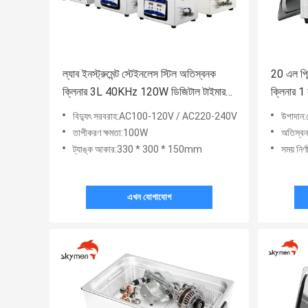
ল্যাব ইনস্ট্রুমেন্ট স্টেইনলেস স্টিল অতিস্বনক
20 এল প্রি
ক্লিনার 3L 40KHz 120W ডিজিটাল টাইমার
ক্লিনার 1 
উত্তাপ
হাউস
বিদ্যুৎ সরবরাহ:AC100-120V / AC220-240V
উপাদান:স
তাপীকরণ ক্ষমতা:100W
অতিস্ব
ট্যাঙ্ক আকার:330 * 300 * 150mm
সময় নির
এখন যোগাযোগ