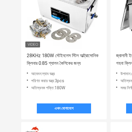
28KHz 180W স্টেইনলেস স্টিল আল্ট্রাসোনিক
জ্বালানী 
ক্লিনার 0.85 গ্যালন কৈশিকের জন্য
গহনা ক্লি
আবেদন:ল্যাব যন্ত্র
উপাদান:স
পরিণত করার যন্ত্র:3pcs
অতিস্ব
অতিস্বনক শক্তি:180W
সময় নির
এখন যোগাযোগ