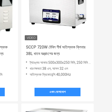
িস্বনক
SCCP 720W টেবিল শীর্ষ অতিস্বনক ক্লিনার
ন্য
38L ধাতব যন্ত্রাংশের জন্য
ট্যাঙ্কের আকার:500x300x250 মিমি, 250 মিমি গভীর
ধারণক্ষমতা:38 এল, আসল 32 এল
মি
অতিস্বনক ফ্রিকোয়েন্সি:40,000Hz
এখন যোগাযোগ