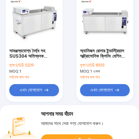
সামঞ্জস্যযোগ্য দৈর্ঘ্য সহ
অ্যানিলক্স রোলার ইন্ডাস্ট্রিয়াল
SUS304 অতিস্বনক
আল্ট্রাসোনিক ক্লিনিং মেশিন
অ্যানিলক্স রোলার পরিষ্কারের
অ্যানিলক্স ক্লিনার মুদ্রণের জন্য
মূল্য:
US$ 5229
মূল্য:
US$ 8333
সরঞ্জাম
MOQ:
1
MOQ:
1 একক
সর্বশেষ দাম পান
সর্বশেষ দাম পান
এখন যোগাযোগ
এখন যোগাযোগ
আপনার সময় বাঁচান
আমাদের সাথে সেরা পণ্য যোগাযোগ করুন।