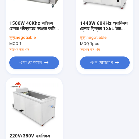
কারখানা ভ্রমণ
মান নিয়ন্ত্রণ
1500W 40Khz অনিলক্স
1440W 60KHz অ্যানিলক্স
রোলার পরিষ্কারের সরঞ্জাম কালি
রোলার ক্লিনার 126L উচ্চ
যোগাযোগ করুন
সরান
শক্তি অ্যানিলক্স রোলার
মূল্য:
negotiable
মূল্য:
negotiable
পরিষ্কারের জন্য সামঞ্জস্যযোগ্য
MOQ:
1
MOQ:
1pcs
খবর
সর্বশেষ দাম পান
সর্বশেষ দাম পান
মামলা
এখন যোগাযোগ
এখন যোগাযোগ
Company Show
শিল্পকৌশল অতিস্বনক ক্লিনার
স্বয়ংক্রিয় আল্ট্রাসোনিক ক্লিনার
অতিস্বনক পরিষ্কারের মেশিন
220V/380V অ্যানিলক্স