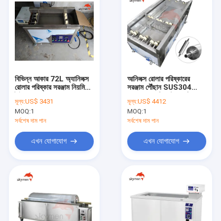
বিভিন্ন আকার 72L অ্যানিলক্স
আনিলক্স রোলার পরিষ্কারের
রোলার পরিষ্কার সরঞ্জাম নিয়মিত
সরঞ্জাম পৌঁছান SUS304
টাইমার RoHS অনুমোদন
40Khz কালি আল্ট্রাসোনিক
মূল্য:
US$ 3431
মূল্য:
US$ 4412
ক্লিনার
MOQ:
1
MOQ:
1
সর্বশেষ দাম পান
সর্বশেষ দাম পান
এখন যোগাযোগ
এখন যোগাযোগ
বাড়ি
পণ্য
আমাদের সম্পর্কে