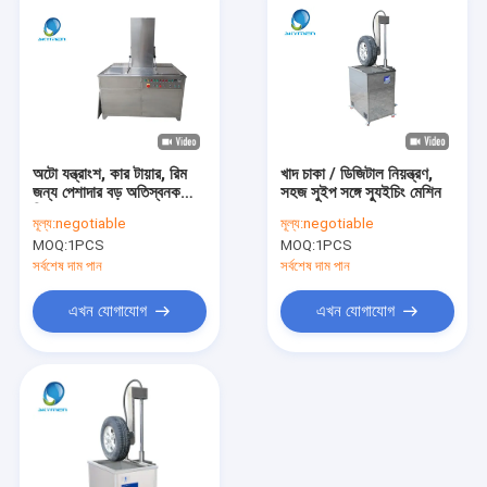
অটো যন্ত্রাংশ, কার টায়ার, রিম
খাদ চাকা / ডিজিটাল নিয়ন্ত্রণ,
জন্য পেশাদার বড় অতিস্বনক
সহজ সুইপ সঙ্গে স্যুইচিং মেশিন
ক্লিনার
মূল্য:
negotiable
মূল্য:
negotiable
MOQ:
1PCS
MOQ:
1PCS
সর্বশেষ দাম পান
সর্বশেষ দাম পান
এখন যোগাযোগ
এখন যোগাযোগ
বাড়ি
পণ্য
আমাদের সম্পর্কে