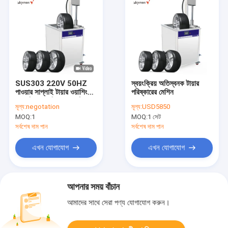
SUS303 220V 50HZ
স্বয়ংক্রিয় অতিস্বনক টায়ার
পাওয়ার সাপ্লাই টায়ার ওয়াশিং
পরিষ্কারের মেশিন
স্বয়ংক্রিয় লোডিং আনলোডিং
মূল্য:
negotation
মূল্য:
USD5850
টায়ার ইন্ডাস্ট্রিয়াল আল্ট্রাসনিক
MOQ:
1
MOQ:
1 সেট
ক্লিনিং মেশিন
সর্বশেষ দাম পান
সর্বশেষ দাম পান
এখন যোগাযোগ
এখন যোগাযোগ
আপনার সময় বাঁচান
আমাদের সাথে সেরা পণ্য যোগাযোগ করুন।