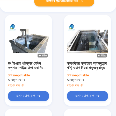
আপনার প্রয়োজনীয়তা দিন
জং টাওয়ার পরিষ্কার মেশিন
স্বয়ংক্রিয় স্কাইমার অ্যাম্বুলেন্স
অপসারণ গাড়ির চাকা ওয়াশিং
গাড়ি ওয়াশ টায়রা বায়ুসংক্রান্ত
মেশিন
লিফ্ট সঙ্গে পরিষ্কারের মেশিন
মূল্য:
negotiable
মূল্য:
negotiable
MOQ:
1PCS
MOQ:
1PCS
সর্বশেষ দাম পান
সর্বশেষ দাম পান
এখন যোগাযোগ
এখন যোগাযোগ