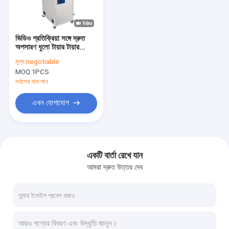
কারখানা ভ্রমণ
মান নিয়ন্ত্রণ
ভিডিও প্রতিক্রিয়া সঙ্গে দ্রুত
অপসারণ ধুলো টায়ার টায়ার
যোগাযোগ করুন
অতিস্বনক পরিষ্কারের মেশিন
মূল্য:
negotiable
MOQ:
1PCS
খবর
সর্বশেষ দাম পান
মামলা
এখন যোগাযোগ
Company Show
একটি বার্তা রেখে যান
আমরা দ্রুত উত্তর দেব
শিল্পকৌশল অতিস্বনক ক্লিনার
স্বয়ংক্রিয় আল্ট্রাসোনিক ক্লিনার
অতিস্বনক পরিষ্কারের মেশিন