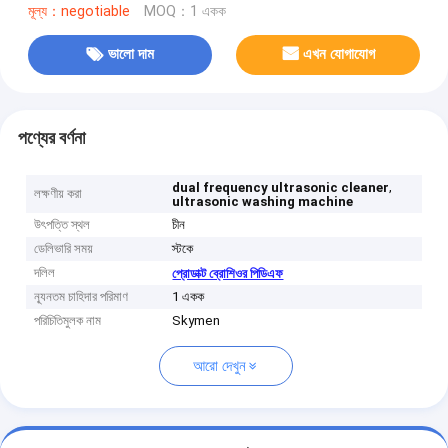
মূল্য：negotiable
MOQ：1 একক
ভালো দাম
এখন যোগাযোগ
পণ্যের বর্ণনা
,
dual frequency ultrasonic cleaner
লক্ষণীয় করা
ultrasonic washing machine
উৎপত্তি স্থল
চীন
ডেলিভারি সময়
স্টকে
দলিল
প্রোডাক্ট ব্রোশিওর পিডিএফ
ন্যূনতম চাহিদার পরিমাণ
1 একক
পরিচিতিমুলক নাম
Skymen
আরো দেখুন