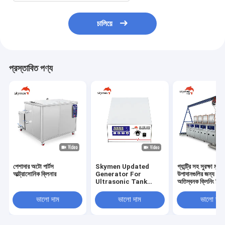
চালিয়ে
প্রস্তাবিত পণ্য
পেশাদার অটো পার্টস
Skymen Updated
গ্যান্ট্রি সহ সুরক্ষা মূল্য
আল্ট্রাসোনিক ক্লিনার
Generator For
উপাদানগুলির জন্য 4 স
Ultrasonic Tank
অতিস্বনক ক্লিনিং সিস্
Vibrating Plate
Transducer Box
ভালো দাম
ভালো দাম
ভালো দাম
KG1800-V