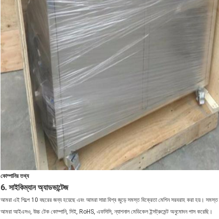
কোম্পানির তথ্য
6. সাইকিম্যান অ্যাডভান্টেজ
আমরা এই শিল্পে 10 বছরের জন্য হয়েছে এবং আমরা সারা বিশ্ব জুড়ে সমস্ত বিক্রেতা মেশিন সরবরাহ করা হয়। সম
আমরা আইএসও, উচ্চ টেক কোম্পানি, সিই, RoHS, এফসিসি, ন্যাশনাল মেডিকেল ইন্সট্রুমেন্ট অনুমোদন পাস করেছি।