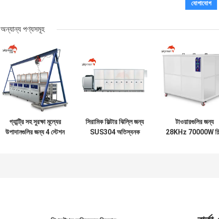
অন্যান্য পণ্যসমূহ
গ্যান্ট্রি সহ সুরক্ষা মূল্যের
সিরামিক ফিল্টার ঝিল্লি জন্য
টাওয়ারগুলির জন্য
উপাদানগুলির জন্য 4 স্টেশন
SUS304 অতিস্বনক
28KHz 70000W শিল
অতিস্বনক ক্লিনিং সিস্টেম
ক্লিনার মেশিন 40KHz
আল্ট্রাসোনিক বাথ
11520L