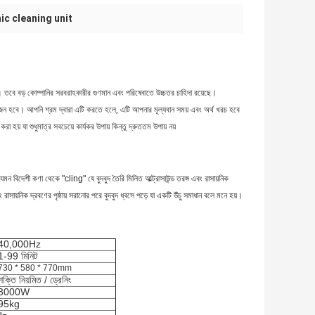
ic cleaning unit
। তবে বড় কোম্পানির সরবরাহকারীর গুণমান এবং পরিষেবাতে উচ্চতর চাহিদা রয়েছে।
রয়োজন হবে। আপনি শ্রম দ্বারা এটি করতে হলে, এটি আপনার মূল্যবান সময় এবং অর্থ খরচ হবে
হয় যা শুধুমাত্র সবচেয়ে কার্যকর উপায় কিন্তু দ্রুততম উপায় নয়
েমন বিদেশী কণা থেকে "cling" যে বুদবুদ তৈরি মিলিত আল্ট্রাসাউন্ড তরঙ্গ এবং রাসায়নিক
াসায়নিক দ্রবণের পৃষ্ঠায় সরানোর পরে বুদবুদ ধ্বসে পড়ে যা একটি উঁচু সমাধান বলে মনে হয়।
40,000Hz
1-99 মিনিট
730 * 580 * 770mm
শক্তি নিয়মিত / ড্রেনিং
3000W
95kg