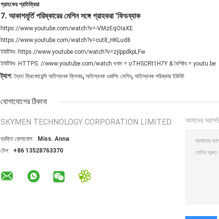
গ্রাহকের প্রতিক্রিয়া
7. আকাশমূর্তি পরিষ্কারের মেশিন সঙ্গে গ্রাহকরা 'ফিডব্যাক
https://www.youtube.com/watch?v=-VMzEqOIaXE
https://www.youtube.com/watch?v=cut8_HKLud8
ইউটিউব: https://www.youtube.com/watch?v=zjIppdkpLFw
ইউটিউব: HTTPS: //www.youtube.com/watch বনাম = oTHSCRt1H7Y & বৈশিষ্ট্য = youtu.be
,
,
ট্যাগ:
দ্বৈত ফ্রিকোয়েন্সি অতিস্বনক ক্লিনার
অতিস্বনক ওয়াশিং মেশিন
অতিস্বনক পরিষ্কার ইউনিট
যোগাযোগের ঠিকানা
আমাদের সরাসর
SKYMEN TECHNOLOGY CORPORATION LIMITED
ব্যক্তি যোগাযোগ:
Miss. Anna
টেল:
+86 13528763370