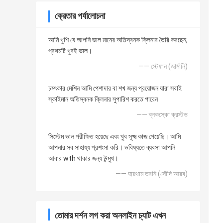
ক্রেতার পর্যালোচনা
আমি খুশি যে আপনি ভাল মানের অতিস্বনক ক্লিনার তৈরি করছেন,
প্রথমটি খুবই ভাল।
—— স্টেফান (জার্মানি)
চমৎকার মেশিন আমি পেশাদার বা শখ জন্য প্রয়োজন যারা সবাই
স্কাইমান অতিস্বনক ক্লিনার সুপারিশ করতে পারেন
—— ব্লকস্কো ক্রস্টভ
সিস্টেম ভাল পরীক্ষিত হয়েছে এবং খুব সূক্ষ্ম কাজ পেয়েছি। আমি
আপনার সব সাহায্য প্রশংসা করি। ভবিষ্যতে ব্যবসা আপনি
আবার wth থাকার জন্য উন্মুখ।
—— হায়থাম তরনি (সৌদি আরব)
তোমার দর্শন লগ করা অনলাইন চ্যাট এখন