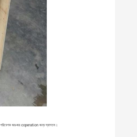
স্ত পরিবেশক জয়-জয় coperation জন্য স্বাগতম।