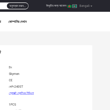
উদ্ধৃতির জন্য আবেদন
অনুসন্ধান করুন...
|
Bengali
া
কোম্পানির দেখান
ট
চীন
Skymen
CE
জেপি-240ST
প্রোডাক্ট ব্রোশিওর পিডিএফ
1PCS