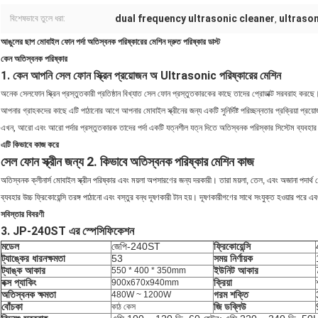
dual frequency ultrasonic cleaner
ultrason
বিশেষভাবে তুলে ধরা:
,
আঙুলের ছাপ মোবাইল ফোন পর্দা অতিস্বনক পরিষ্কারের মেশিন দ্রুত পরিষ্কার ডাস্ট
কেন অতিস্বনক পরিষ্কার
1. কেন আপনি সেল ফোন স্ক্রিন প্রয়োজন অ Ultrasonic পরিষ্কারের মেশিন
অনেক সেলফোন স্ক্রিন প্রস্তুতকারী প্রতিষ্ঠান বিখ্যাত সেল ফোন প্রস্তুতকারকের কাছে তাদের প্রোডাক্ট সরবরাহ করছে
আপনার গ্রাহকদের কাছে এটি পাঠানোর আগে আপনার মোবাইল স্ক্রীনের জন্য একটি সুনির্দিষ্ট পরিচ্ছন্নতার প্রক্রিয়া প্
এখন, আরো এবং আরো পর্দার প্রস্তুতকারক তাদের পর্দা একটি যত্নশীল যত্ন দিতে অতিস্বনক পরিস্কার সিস্টেম ব্যবহার করা 
এটি কিভাবে কাজ করে
সেল ফোন স্ক্রীন জন্য 2. কিভাবে অতিস্বনক পরিষ্কার মেশিন কাজ
অতিস্বনক ক্লীনার্স মোবাইল স্ক্রীন পরিষ্কার এবং ময়লা অপসারণের জন্য দরকারী।
তারা ময়লা, তেল, এবং অজানা পদার্থ য
ব্যবহার
উচ্চ ফ্রিকোয়েন্সি তরঙ্গ পাঠানো এবং বস্তুর বন্ধ দূষণকারী টান হয়।
দূষণকারীগণের সাথে সংযুক্ত হওয়ার পরে এবং র
সবিস্তার বিবরণী
3. JP-240ST এর স্পেসিফিকেশন
মডেল
জেপি-240ST
ফ্রিকোয়েন্সি
ট্যাঙ্কের ধারনক্ষমতা
53
সময় নির্ণায়ক
ট্যাঙ্ক আকার
ইউনিট আকার
550 * 400 * 350mm
বক্স প্যাকিং
ক্রিয়া
900x670x940mm
অতিস্বনক ক্ষমতা
গরম শক্তি
480W ~ 1200W
বোঁচকা
জি ডব্লিউ
কাঠ কেস