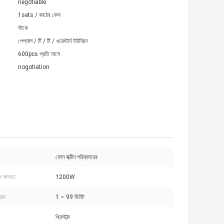
negotiable
1sets / কাঠের কেস
স্টকে
পেপ্যাল ​​/ টি / টি / ওয়েস্টার্ন ইউনিয়ন
600pcs প্রতি মাসে
nogotiation
ফোন স্ক্রীন পরিষ্কারের
 ক্ষমতা:
1200W
য়ক:
1 ~ 99 মিনিট
খ্রিস্টাব্দ