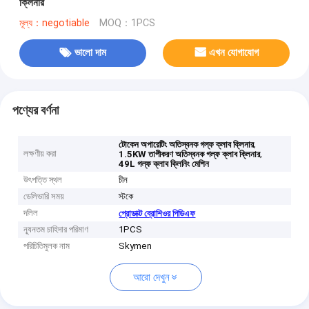
ক্লিনার
মূল্য：negotiable
MOQ：1PCS
ভালো দাম
এখন যোগাযোগ
পণ্যের বর্ণনা
,
টোকেন অপারেটিং অতিস্বনক গল্ফ ক্লাব ক্লিনার
লক্ষণীয় করা
,
1.5KW তাপীকরণ অতিস্বনক গল্ফ ক্লাব ক্লিনার
49L গল্ফ ক্লাব ক্লিনিং মেশিন
উৎপত্তি স্থল
চীন
ডেলিভারি সময়
স্টকে
দলিল
প্রোডাক্ট ব্রোশিওর পিডিএফ
ন্যূনতম চাহিদার পরিমাণ
1PCS
পরিচিতিমুলক নাম
Skymen
আরো দেখুন