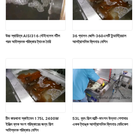
উচ্চ স্থায়িত্ব AISI316 স্টেইনলেস স্টীল
36 গ্যালন জেপি-360এসটি ইন্ডাস্ট্রিয়াল
গরম অতিস্বনক পরিষ্কার ট্যাংক তৈরি
আলট্রাসনিক ক্লিনার মেশিন
চীন কারখানা স্কাইমেন 175L 2400W
53L বৃহৎ শিল্প মাল্টি-ফাংশন উন্নত পেশাদার
ইঞ্জিন ব্লক অংশ পরিষ্কারের জন্য শিল্প
একক ট্যাঙ্ক আলট্রাসনিক ক্লিনার মেডিকেল
অতিস্বনক পরিষ্কার মেশিন