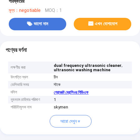
পরিষ্কারের
মূল্য：negotiable
MOQ：1
ভালো দাম
এখন যোগাযোগ
পণ্যের বর্ণনা
,
dual frequency ultrasonic cleaner
লক্ষণীয় করা
ultrasonic washing machine
উৎপত্তি স্থল
চীন
ডেলিভারি সময়
স্টকে
দলিল
প্রোডাক্ট ব্রোশিওর পিডিএফ
ন্যূনতম চাহিদার পরিমাণ
1
পরিচিতিমুলক নাম
skymen
আরো দেখুন