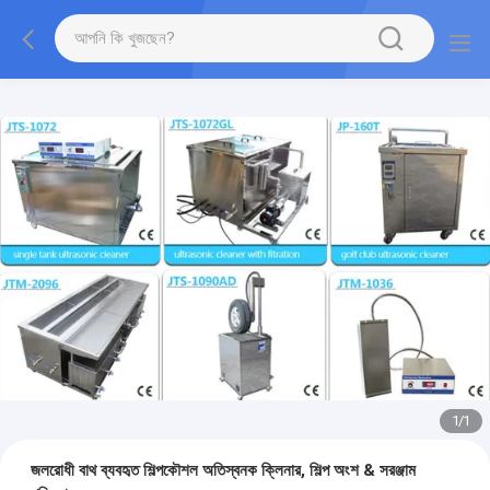
1
/
1
জলরোধী বাথ ব্যবহৃত শিল্পকৌশল অতিস্বনক ক্লিনার, শিল্প অংশ & সরঞ্জাম