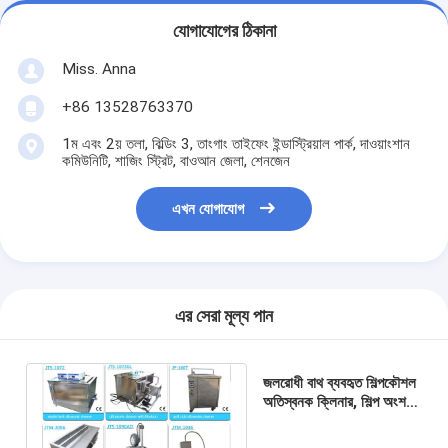
যোগাযোগের ঠিকানা
Miss. Anna
+86 13528763370
1ম এবং 2য় তলা, বিল্ডিং 3, তাংগাং তাইফেং ইন্ডাস্ট্রিয়াল পার্ক, দাওয়াংশান
কমিউনিটি, শাজিং স্ট্রিট, বাওআন জেলা, শেনজেন
এখন যোগাযোগ
এর সেরা মূল্য পান
জলরোধী বাথ ব্যবহৃত শিল্পকৌশল
অতিস্বনক ক্লিনার, শিল্প অংশ &
সরঞ্জাম পরিষ্কারের