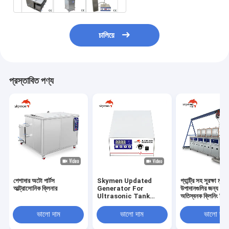
চালিয়ে
প্রস্তাবিত পণ্য
পেশাদার অটো পার্টস
Skymen Updated
গ্যান্ট্রি সহ সুরক্ষা মূল্য
আল্ট্রাসোনিক ক্লিনার
Generator For
উপাদানগুলির জন্য 4 স
Ultrasonic Tank
অতিস্বনক ক্লিনিং সিস্
Vibrating Plate
Transducer Box
ভালো দাম
ভালো দাম
ভালো দাম
KG1800-V