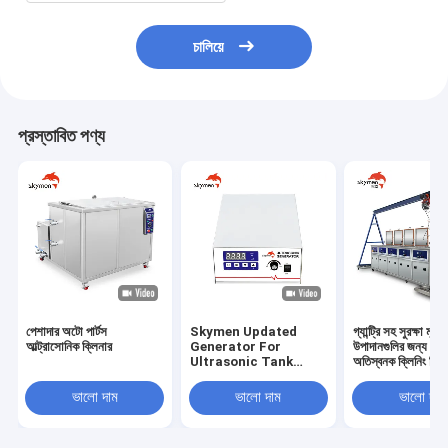
চালিয়ে
প্রস্তাবিত পণ্য
পেশাদার অটো পার্টস
Skymen Updated
গ্যান্ট্রি সহ সুরক্ষা মূল্য
আল্ট্রাসোনিক ক্লিনার
Generator For
উপাদানগুলির জন্য 4 স
Ultrasonic Tank
অতিস্বনক ক্লিনিং সিস্
Vibrating Plate
Transducer Box
ভালো দাম
ভালো দাম
ভালো দাম
KG1800-V