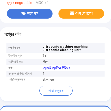
মূল্য：negotiable
MOQ：1
ভালো দাম
এখন যোগাযোগ
পণ্যের বর্ণনা
,
ultrasonic washing machine
লক্ষণীয় করা
ultrasonic cleaning unit
উৎপত্তি স্থল
চীন
ডেলিভারি সময়
স্টকে
দলিল
প্রোডাক্ট ব্রোশিওর পিডিএফ
ন্যূনতম চাহিদার পরিমাণ
1
পরিচিতিমুলক নাম
skymen
আরো দেখুন