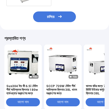
চালিয়ে
প্রস্তাবিত পণ্য
Sus304 টাচ কী 6.5l টেবিল
SCCP 720W টেবিল শীর্ষ
ভালভ বডির জন্য 7
শীর্ষ অতিস্বনক ক্লিনার 180w
অতিস্বনক ক্লিনার 38L ধাতব
মিনিট টাইমার কার্বুরেট
হার্ডওয়্যার যন্ত্রাংশের জন্য
যন্ত্রাংশের জন্য
ক্লিনার 38L
ভালো দাম
ভালো দাম
ভালো দাম