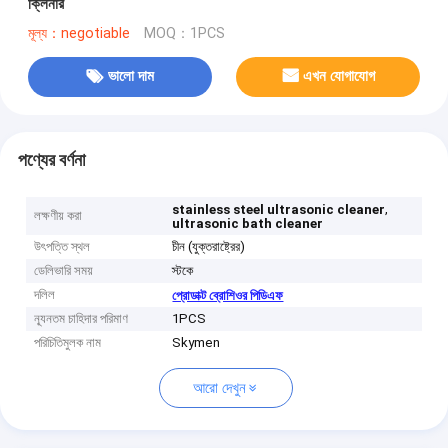
ক্লিনার
মূল্য：negotiable
MOQ：1PCS
ভালো দাম
এখন যোগাযোগ
পণ্যের বর্ণনা
,
stainless steel ultrasonic cleaner
লক্ষণীয় করা
ultrasonic bath cleaner
উৎপত্তি স্থল
চীন (যুক্তরাষ্ট্রের)
ডেলিভারি সময়
স্টকে
দলিল
প্রোডাক্ট ব্রোশিওর পিডিএফ
ন্যূনতম চাহিদার পরিমাণ
1PCS
পরিচিতিমুলক নাম
Skymen
আরো দেখুন