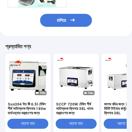
চালিয়ে
প্রস্তাবিত পণ্য
Sus304 টাচ কী 6.5l টেবিল
SCCP 720W টেবিল শীর্ষ
ভালভ বডির জন্য 7
শীর্ষ অতিস্বনক ক্লিনার 180w
অতিস্বনক ক্লিনার 38L ধাতব
মিনিট টাইমার কার্বুরেট
হার্ডওয়্যার যন্ত্রাংশের জন্য
যন্ত্রাংশের জন্য
ক্লিনার 38L
ভালো দাম
ভালো দাম
ভালো দাম