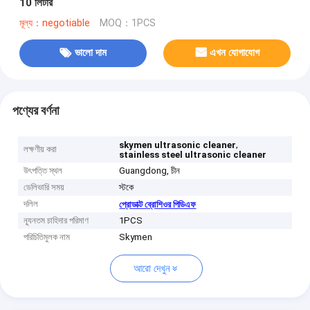
10 লিটার
মূল্য：negotiable
MOQ：1PCS
ভালো দাম
এখন যোগাযোগ
পণ্যের বর্ণনা
,
skymen ultrasonic cleaner
লক্ষণীয় করা
stainless steel ultrasonic cleaner
উৎপত্তি স্থল
Guangdong, চীন
ডেলিভারি সময়
স্টকে
দলিল
প্রোডাক্ট ব্রোশিওর পিডিএফ
ন্যূনতম চাহিদার পরিমাণ
1PCS
পরিচিতিমুলক নাম
Skymen
আরো দেখুন