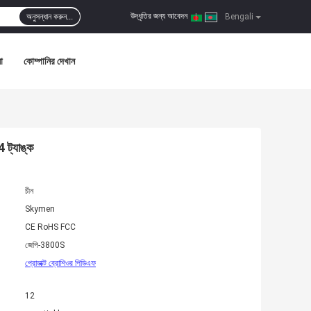
উদ্ধৃতির জন্য আবেদন
অনুসন্ধান করুন...
|
Bengali
া
কোম্পানির দেখান
 ট্যাঙ্ক
চীন
Skymen
CE RoHS FCC
জেপি-3800S
প্রোডাক্ট ব্রোশিওর পিডিএফ
12