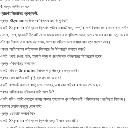
4. প্রকৃত ভলিউম কম হবে
প্রায়শই জিজ্ঞাসিত প্রশ্নাবলী:
প্রশ্ন: Skymen অতিস্বনক ক্লিনার এর কি সুবিধা?
একটি: Skymen অতিস্বনক ক্লিনার ক্ষতির অবজেক্ট ছাড়া সম্পূর্ণরূপে পরিষ্কার করার সবচেয়ে ভাল উ
চেতনা, চশমা, জুয়েলারী ইত্যাদি থেকে জঘন্য ময়লা এবং ধূলিকণা সরান, তাদের আবার একবার নতুন করে 
এটা খুব নিরাপদ এবং কাজ করা সহজ, আপনার বাড়িতে ভাল সাহায্য হাত হতে প্রমাণ করে।
প্রশ্ন: আমি আমার অতিস্বনক ক্লিনারে কি ডিটারজেন্ট ব্যবহার করব?
একটি: গয়না, চশমা, ঘড়ি, ইত্যাদি জন্য সাধারণ ডিস্ক পরিষ্কারের ডিটারজেন্ট যথেষ্ট।
প্রশ্ন: পরিষ্কারের সময় কি?
একটি: সাধারণ 3minutes দৈনিক পণ্য পরিষ্কার জন্য যথেষ্ট।
প্রশ্ন: কেন আমি একটি ঝুড়ি ব্যবহার করতে হবে?
একটি: বাস্কেট একসঙ্গে বস্তু লোড সাহায্য, এবং ভাল পরিষ্কার প্রভাব পেতে হবে।
প্রশ্ন: অতিস্বনক পরিষ্কার ক্ষতি অংশ কি?
একটি: যদিও প্রতি সেকেন্ডে হাজার হাজার ইমপ্রেশন খুব শক্তিশালী, পরিষ্কারকরণ প্রক্রিয়া নিরাপদ।
আপনার দৈনন্দিন বস্তুর কোন ক্ষতি
প্রশ্ন: ওয়ারেন্টি সম্পর্কে কি?
একটি: Skymen অতিস্বনক ক্লিনার জন্য 1 বছর ওয়ারেন্টি।
ওয়ারেন্টি সময় কোন প্রযুক্তিগত সমস্যা হলে, প্রতিস্থাপন অংশ বিনামূল্যে পাঠানো হবে।
এবং প্রয