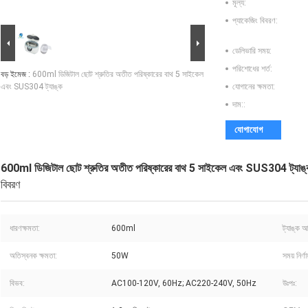
মূল্য:
প্যাকেজিং বিবরণ:
ডেলিভারি সময়:
পরিশোধের শর্ত:
বড় ইমেজ :
600ml ডিজিটাল ছোট শ্রুতির অতীত পরিষ্কারের বাথ 5 সাইকেল
এবং SUS304 ট্যাঙ্ক
যোগানের ক্ষমতা:
দাম::
যোগাযোগ
600ml ডিজিটাল ছোট শ্রুতির অতীত পরিষ্কারের বাথ 5 সাইকেল এবং SUS304 ট্যাঙ্
বিবরণ
ধারণক্ষমতা:
600ml
ট্যাঙ্ক 
অতিস্বনক ক্ষমতা:
50W
সময় নির্ণা
বিভব:
AC100-120V, 60Hz; AC220-240V, 50Hz
উঃপঃ: