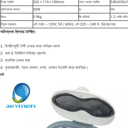
ইনার প্যাকিং
265 × 174 × 180mm
শক্ত কাগজ প্যাকিং
540x530x
অতিস্বনক ক্ষমতা
50W
রং
সাদা
উঃপঃ
0.9kg
জি ডব্লিউ
1.2 কেজি ফাই
বিদ্যুৎ সরবরাহ
এসি 100 ~ 120V, 50 / 60Hz; এসি 220 ~ 240 ভি, 50/60 Hz
অতিস্বনক ক্লিনার বৈশিষ্ট্য:
1. বিপরীতমুখী শৈলী চেহারা জন্য অগ্রিম নকশা
2. সঙ্গে 5 ডিজিটাল টাইমার প্রদর্শন
3. ক্লাসিক ঢাকনা সঙ্গে
4. সুপারমার্কেট, গয়না দোকান, চশমা, দোকান ইত্যাদি জন্য জনপ্রিয়।
ছবি