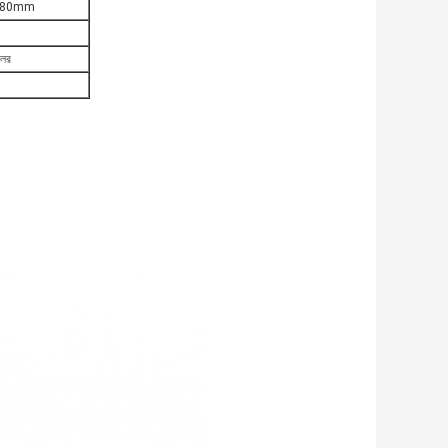
380mm
লের