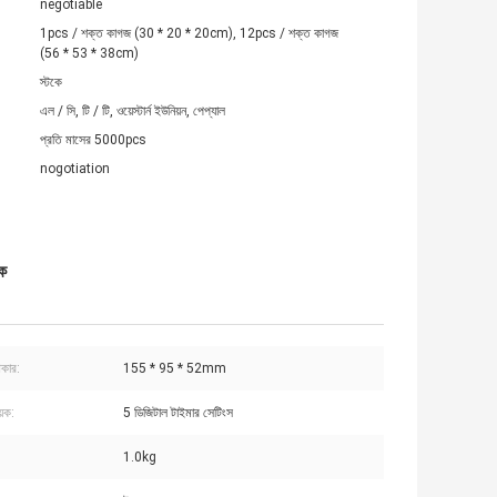
negotiable
1pcs / শক্ত কাগজ (30 * 20 * 20cm), 12pcs / শক্ত কাগজ
(56 * 53 * 38cm)
স্টকে
এল / সি, টি / টি, ওয়েস্টার্ন ইউনিয়ন, পেপ্যাল
প্রতি মাসের 5000pcs
nogotiation
ক
আকার:
155 * 95 * 52mm
য়ক:
5 ডিজিটাল টাইমার সেটিংস
1.0kg