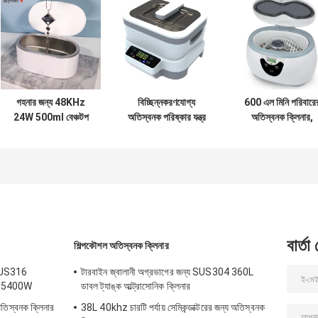
গহনার জন্য 48KHz
বিচ্ছিন্নকরণযোগ্য
600 এল মিনি পরিবারে
24W 500ml বেঞ্চটপ
অতিস্বনক পরিষ্কার যন্ত্র
অতিস্বনক ক্লিনার,
আল্ট্রাসনিক গ্লাস ক্লিনার
ডিজিটাল টাইমার
ডিজিটাল জুয়েলারী ঘড়ি
1200ml 40KHz
অতিস্বনক ক্লিনার
ফ্রিকোয়েন্সি
বার্তা
শিল্পকৌশল অতিস্বনক ক্লিনার
 SUS316
টারবাইন জ্বালানী অগ্রভাগের জন্য SUS304 360L
জাম 5400W
ডাবল ট্যাঙ্ক আল্ট্রাসোনিক ক্লিনার
িস্বনক ক্লিনার
38L 40khz চারটি পর্যায় সেমিকন্ডাক্টরের জন্য অতিস্বনক