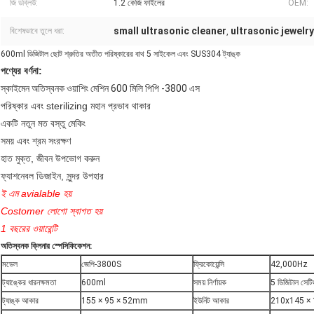
জি ডব্লিউ:
1.2 কেজি ফাইলের
OEM:
small ultrasonic cleaner
ultrasonic jewelr
বিশেষভাবে তুলে ধরা:
,
600ml ডিজিটাল ছোট শ্রুতির অতীত পরিষ্কারের বাথ 5 সাইকেল এবং SUS304 ট্যাঙ্ক
পণ্যের বর্ণনা:
স্কাইমেন অতিস্বনক ওয়াশিং মেশিন 600 মিলি পিপি -3800 এস
পরিষ্কার এবং sterilizing মহান প্রভাব থাকার
একটি নতুন মত বস্তু মেকিং
সময় এবং শ্রম সংরক্ষণ
হাত মুক্ত, জীবন উপভোগ করুন
ফ্যাশনেবল ডিজাইন, সুন্দর উপহার
ই এম avialable হয়
Costomer লোগো স্বাগত হয়
1 বছরের ওয়ারেন্টি
অতিস্বনক ক্লিনার স্পেসিফিকেশন:
মডেল
জেপি-3800S
ফ্রিকোয়েন্সি
42,000Hz
ট্যাঙ্কের ধারনক্ষমতা
600ml
সময় নির্ণায়ক
5 ডিজিটাল সেটি
ট্যাঙ্ক আকার
155 × 95 × 52mm
ইউনিট আকার
210x145 ×