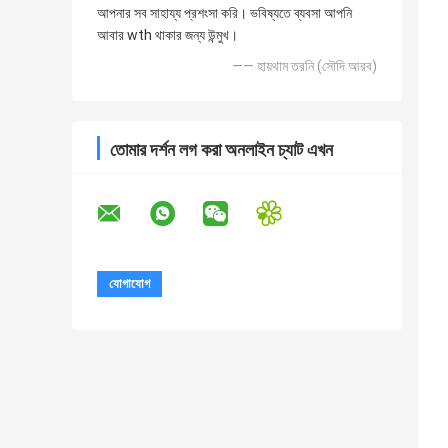
আপনার সব সাহায্য প্রশংসা করি। ভবিষ্যতে ব্যবসা আপনি
আবার wth থাকার জন্য উন্মুখ।
—— হায়থাম তরনি (সৌদি আরব)
তোমার দর্শন লগ করা অনলাইন চ্যাট এখন