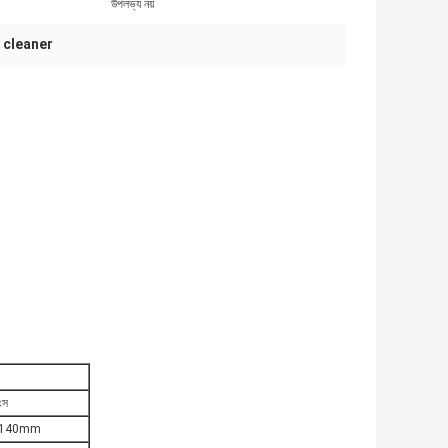
উপলভ্য নয়
y cleaner
ংস
 140mm