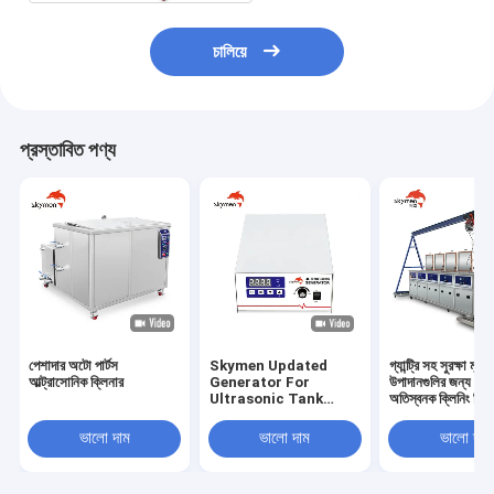
চালিয়ে
প্রস্তাবিত পণ্য
পেশাদার অটো পার্টস
Skymen Updated
গ্যান্ট্রি সহ সুরক্ষা মূল্য
আল্ট্রাসোনিক ক্লিনার
Generator For
উপাদানগুলির জন্য 4 স
Ultrasonic Tank
অতিস্বনক ক্লিনিং সিস্
Vibrating Plate
Transducer Box
ভালো দাম
ভালো দাম
ভালো দাম
KG1800-V