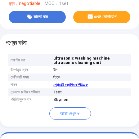
মূল্য：negotiable
MOQ：1set
ভালো দাম
এখন যোগাযোগ
পণ্যের বর্ণনা
,
ultrasonic washing machine
লক্ষণীয় করা
ultrasonic cleaning unit
উৎপত্তি স্থল
চীন
ডেলিভারি সময়
স্টকে
দলিল
প্রোডাক্ট ব্রোশিওর পিডিএফ
ন্যূনতম চাহিদার পরিমাণ
1set
পরিচিতিমুলক নাম
Skymen
আরো দেখুন