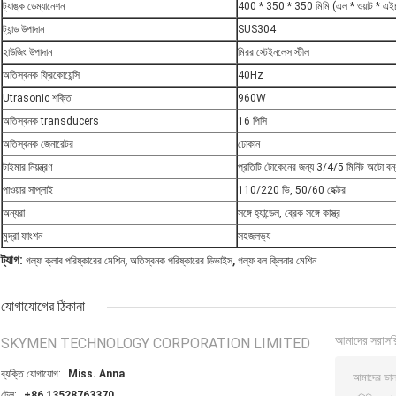
ট্যাঙ্ক ডেম্যানেশন
400 * 350 * 350 মিমি (এল * ওয়াট * এই
ট্যান্ড উপাদান
SUS304
হাউজিং উপাদান
মিরর স্টেইনলেস স্টীল
অতিস্বনক ফ্রিকোয়েন্সি
40Hz
Utrasonic শক্তি
960W
অতিস্বনক transducers
16 পিসি
অতিস্বনক জেনারেটর
ঢোকান
টাইমার নিয়ন্ত্রণ
প্রতিটি টোকেনের জন্য 3/4/5 মিনিট অটো বন্
পাওয়ার সাপ্লাই
110/220 ভি, 50/60 হেক্টর
অন্যরা
সঙ্গে হ্যান্ডেল, ব্রেক সঙ্গে কাস্ত্র
মুদ্রা ফাংশন
সহজলভ্য
,
,
ট্যাগ:
গল্ফ ক্লাব পরিষ্কারের মেশিন
অতিস্বনক পরিষ্কারের ডিভাইস
গল্ফ বল ক্লিনার মেশিন
যোগাযোগের ঠিকানা
আমাদের সরাসর
SKYMEN TECHNOLOGY CORPORATION LIMITED
ব্যক্তি যোগাযোগ:
Miss. Anna
টেল:
+86 13528763370