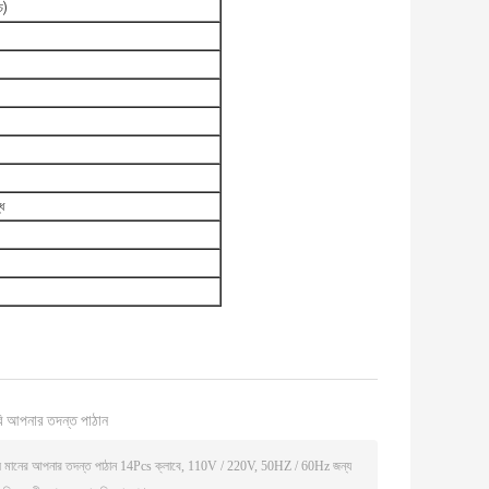
চ)
ধ
ি আপনার তদন্ত পাঠান