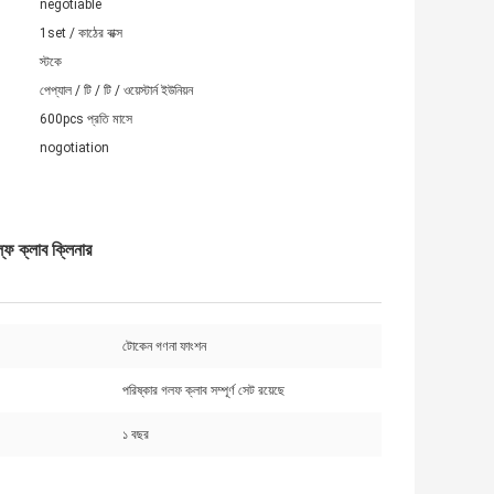
negotiable
1set / কাঠের বাক্স
স্টকে
পেপ্যাল ​​/ টি / টি / ওয়েস্টার্ন ইউনিয়ন
600pcs প্রতি মাসে
nogotiation
 ক্লাব ক্লিনার
টোকেন গণনা ফাংশন
পরিষ্কার গলফ ক্লাব সম্পূর্ণ সেট রয়েছে
১ বছর