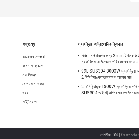
সম্বন্ধে
স্বয়ংক্রিয় আল্ট্রাসোনিক ক্লিনার
মরিচা অপসারণের জন্য 2mm ট্যাঙ্ক
আমাদের সম্পর্কে
স্বয়ংক্রিয় অতিস্বনক পরিষ্কারের সরঞ্
কারখানা ভ্রমণ
99L SUS304 3000W স্বয়ংক্রিয় অত
মান নিয়ন্ত্রণ
2 মিমি ট্যাঙ্ক আন্দোলন শুকানোর সাথে
যোগাযোগ করুন
2 মিমি ট্যাঙ্ক 1800W স্বয়ংক্রিয় অতি
খবর
SUS304 ডাই স্ট্যাম্পিং অংশগুলির জন্য
সাইটম্যাপ
গোপনীয়তা নীতি
| চীন ভাল গুণমা