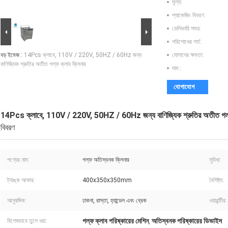
মূল্য:
প্যাকেজিং বিবরণ:
ডেলিভারি সময়:
পরিশোধের শর্ত:
বড় ইমেজ :
14Pcs ক্লাবে, 110V / 220V, 50HZ / 60Hz জন্য
যোগানের ক্ষমতা:
বাণিজ্যিক শ্রুতির অতীত গল্ফ ক্লাব ক্লিনার
দাম::
যোগাযোগ
14Pcs ক্লাবে, 110V / 220V, 50HZ / 60Hz জন্য বাণিজ্যিক শ্রুতির অতীত গল্ফ
বিবরণ
পণ্যের নাম:
গল্ফ অতিস্বনক ক্লিনার
সুবিধা:
ট্যাঙ্ক আকার:
400x350x350mm
বৈশিষ্ট্য:
আনুষঙ্গিক:
ঢাকনা, রাস্তা, হ্যান্ডেল এবং ব্রেক
ওয়ারান্টীর:
গল্ফ ক্লাব পরিষ্কারের মেশিন
অতিস্বনক পরিষ্কারের ডিভাইস
বিশেষভাবে তুলে ধরা:
,