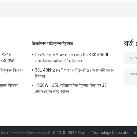
ক্লিনার
40KHz
বার্তা
শিল্পকৌশল অতিস্বনক ক্লিনার
 SUS316
টারবাইন জ্বালানী অগ্রভাগের জন্য SUS304 360L
জাম 5400W
ডাবল ট্যাঙ্ক আল্ট্রাসোনিক ক্লিনার
িস্বনক ক্লিনার
38L 40khz চারটি পর্যায় সেমিকন্ডাক্টরের জন্য অতিস্বনক
ক্লিনার
স্বনক ক্লিনার
1800W 135L আল্ট্রাসোনিক ক্লিনার ডিভাইস 35
টেবিলওয়্যার জন্য গ্যালন
ন শিল্পকৌশল অতিস্বনক ক্লিনার সরবরাহকারী.
© 2015 - 2026 Skymen Technology Corporation Limi