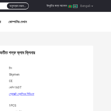
উদ্ধৃতির জন্য আবেদন
অনুসন্ধান করুন...
|
Bengali
া
কোম্পানির দেখান
ীত গল্ফ ক্লাব ক্লিনার
চীন
Skymen
CE
জেপি-160T
প্রোডাক্ট ব্রোশিওর পিডিএফ
1PCS