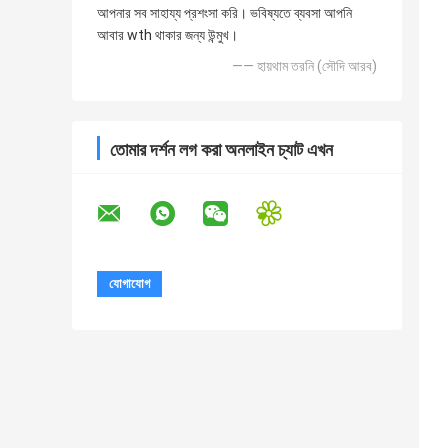
আপনার সব সাহায্য প্রশংসা করি। ভবিষ্যতে ব্যবসা আপনি
আবার wth থাকার জন্য উন্মুখ।
—— হায়থাম তরনি (সৌদি আরব)
তোমার দর্শন লগ করা অনলাইন চ্যাট এখন