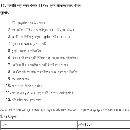
49L অস্থায়ী গল্ফ ক্লাব ক্লিনার 14Pcs ক্লাব পরিষ্কার করতে পারেন
সুবিধাদি:
সিই প্রত্যয়িত সঙ্গে উচ্চ গুণমান
গোলাগুলিকে নিশ্চিত করে পরিষ্কার করুন পরিষ্কার পরিচ্ছন্ন
একটি নরম ফিনিস পুনঃস্থাপন grips পরিষ্কার করুন।
ক্লাব এবং খপ্পর জন্য কোন ক্ষতি।
মুদ্রণ ফাংশন সঙ্গে ডিজাইন।
টোকেন পরিষ্কার প্রতি বিভিন্ন খরচ মাত্রার জন্য পরিচালিত।
মেশিনের ভিতরে কাউন্টার যা প্রতিটি পরিষ্কার গণনা।
মোবাইল পরিষেবা জন্য কারাপরিদর্শক এবং ব্রেক সঙ্গে ডিজাইন
কম চলমান খরচ
সহজ এবং নিরাপদ ব্যবহার।
সব স্তরের golfers জন্য একটি চমৎকার সেবা প্রদান।
পানি থেকে হাত মুক্ত করুন
টোকেন-চালিত সঙ্গে অতিস্বনক গলফ ক্লাব ক্লিনার এটি সহজ কাজ করে। প্রোশপ এ ক্রয়কৃত টোকেনগুলি ব্যবহার করে মে
বিশেষ উল্লেখ:
মডেল
জেপি-160T