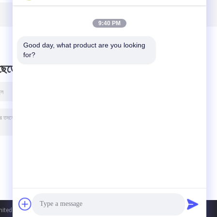
সহ
9:40 PM
Good day, what product are you looking 
for?
 ছেড়ে
ted. All Rights Reserved.