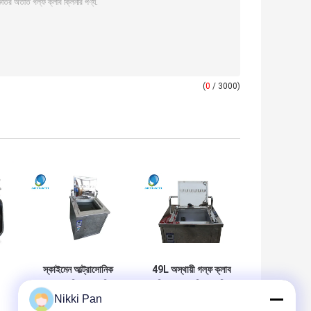
(
0
/ 3000)
স্কাইমেন আল্ট্রাসোনিক
49L অস্থায়ী গল্ফ ক্লাব
গলফ বল ক্লিনার মেশিন
পরিষ্কারের মেশিন, ধ্বনিত
Nikki Pan
960W সিই সার্টিফিকেট
গল্ফ ক্লাব ক্লিনার