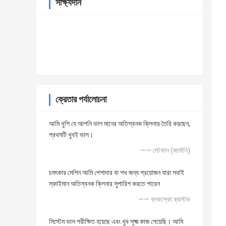
সাক্ষ্যদান
ক্রেতার পর্যালোচনা
আমি খুশি যে আপনি ভাল মানের অতিস্বনক ক্লিনার তৈরি করছেন,
প্রথমটি খুবই ভাল।
—— স্টেফান (জার্মানি)
চমৎকার মেশিন আমি পেশাদার বা শখ জন্য প্রয়োজন যারা সবাই
স্কাইমান অতিস্বনক ক্লিনার সুপারিশ করতে পারেন
—— ব্লকস্কো ক্রস্টভ
সিস্টেম ভাল পরীক্ষিত হয়েছে এবং খুব সূক্ষ্ম কাজ পেয়েছি। আমি