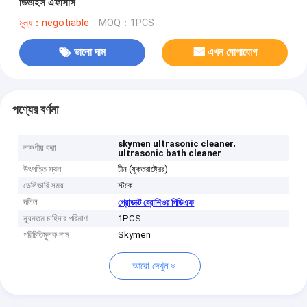
ডিভাইস এফসিসি
মূল্য：negotiable
MOQ：1PCS
ভালো দাম
এখন যোগাযোগ
পণ্যের বর্ণনা
,
skymen ultrasonic cleaner
লক্ষণীয় করা
ultrasonic bath cleaner
উৎপত্তি স্থল
চীন (যুক্তরাষ্ট্রের)
ডেলিভারি সময়
স্টকে
দলিল
প্রোডাক্ট ব্রোশিওর পিডিএফ
ন্যূনতম চাহিদার পরিমাণ
1PCS
পরিচিতিমুলক নাম
Skymen
আরো দেখুন