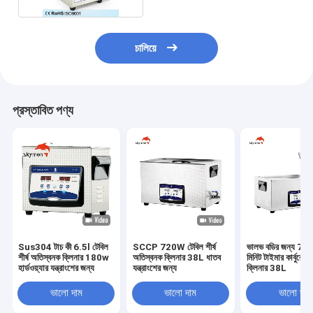
চালিয়ে
প্রস্তাবিত পণ্য
Sus304 টাচ কী 6.5l টেবিল
SCCP 720W টেবিল শীর্ষ
ভালভ বডির জন্য 7
শীর্ষ অতিস্বনক ক্লিনার 180w
অতিস্বনক ক্লিনার 38L ধাতব
মিনিট টাইমার কার্বুরেট
হার্ডওয়্যার যন্ত্রাংশের জন্য
যন্ত্রাংশের জন্য
ক্লিনার 38L
ভালো দাম
ভালো দাম
ভালো দাম