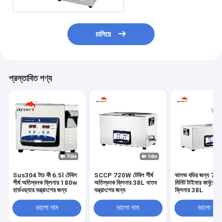
চালিয়ে
প্রস্তাবিত পণ্য
Sus304 টাচ কী 6.5l টেবিল
SCCP 720W টেবিল শীর্ষ
ভালভ বডির জন্য 7
শীর্ষ অতিস্বনক ক্লিনার 180w
অতিস্বনক ক্লিনার 38L ধাতব
মিনিট টাইমার কার্বুরেট
হার্ডওয়্যার যন্ত্রাংশের জন্য
যন্ত্রাংশের জন্য
ক্লিনার 38L
ভালো দাম
ভালো দাম
ভালো দাম