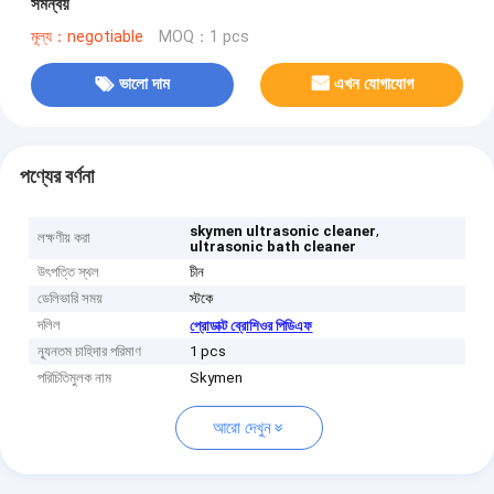
সমন্বয়
মূল্য：negotiable
MOQ：1 pcs
ভালো দাম
এখন যোগাযোগ
পণ্যের বর্ণনা
,
skymen ultrasonic cleaner
লক্ষণীয় করা
ultrasonic bath cleaner
উৎপত্তি স্থল
চীন
ডেলিভারি সময়
স্টকে
দলিল
প্রোডাক্ট ব্রোশিওর পিডিএফ
ন্যূনতম চাহিদার পরিমাণ
1 pcs
পরিচিতিমুলক নাম
Skymen
আরো দেখুন