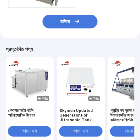
চালিয়ে
প্রস্তাবিত পণ্য
পেশাদার অটো পার্টস
Skymen Updated
গ্যান্ট্রি সহ সুরক্ষা মূল্য
আল্ট্রাসোনিক ক্লিনার
Generator For
উপাদানগুলির জন্য 4 স
Ultrasonic Tank
অতিস্বনক ক্লিনিং সিস্
Vibrating Plate
Transducer Box
ভালো দাম
ভালো দাম
ভালো দাম
KG1800-V