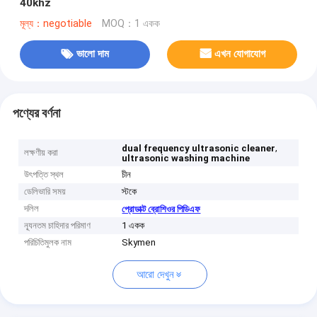
40khz
মূল্য：negotiable
MOQ：1 একক
ভালো দাম
এখন যোগাযোগ
পণ্যের বর্ণনা
,
dual frequency ultrasonic cleaner
লক্ষণীয় করা
ultrasonic washing machine
উৎপত্তি স্থল
চীন
ডেলিভারি সময়
স্টকে
দলিল
প্রোডাক্ট ব্রোশিওর পিডিএফ
ন্যূনতম চাহিদার পরিমাণ
1 একক
পরিচিতিমুলক নাম
Skymen
আরো দেখুন