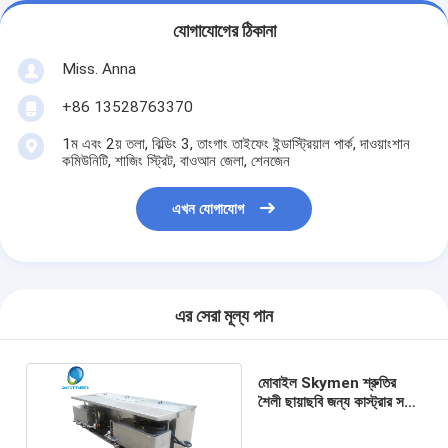
যোগাযোগের ঠিকানা
Miss. Anna
+86 13528763370
1ম এবং 2য় তলা, বিল্ডিং 3, তাংগাং তাইফেং ইন্ডাস্ট্রিয়াল পার্ক, দাওয়াংশান
কমিউনিটি, শাজিং স্ট্রিট, বাওআন জেলা, শেনজেন
এখন যোগাযোগ
এর সেরা মূল্য পান
মোবাইল Skymen শ্রুতির
শৈলী ছায়াছবি জন্য কাস্ট্রার সঙ্গে
অতিস্বনক ব্লাইন্ড ক্লিনার