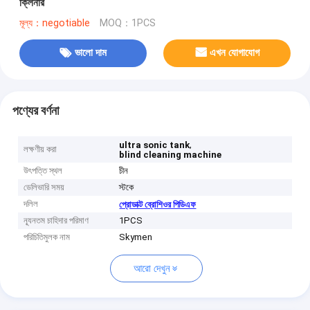
ক্লিনার
মূল্য：negotiable
MOQ：1PCS
ভালো দাম
এখন যোগাযোগ
পণ্যের বর্ণনা
,
ultra sonic tank
লক্ষণীয় করা
blind cleaning machine
উৎপত্তি স্থল
চীন
ডেলিভারি সময়
স্টকে
দলিল
প্রোডাক্ট ব্রোশিওর পিডিএফ
ন্যূনতম চাহিদার পরিমাণ
1PCS
পরিচিতিমুলক নাম
Skymen
আরো দেখুন