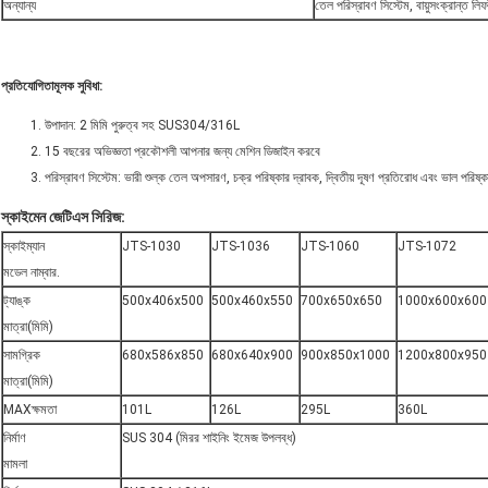
অন্যান্য
তেল পরিস্রাবণ সিস্টেম, বায়ুসংক্রান্ত লি
প্রতিযোগিতামূলক সুবিধা:
উপাদান: 2 মিমি পুরুত্ব সহ SUS304/316L
15 বছরের অভিজ্ঞতা প্রকৌশলী আপনার জন্য মেশিন ডিজাইন করবে
পরিস্রাবণ সিস্টেম: ভারী শুল্ক তেল অপসারণ, চক্র পরিষ্কার দ্রাবক, দ্বিতীয় দূষণ প্রতিরোধ এবং ভাল পরিষ্ক
স্কাইমেন জেটিএস সিরিজ:
স্কাইম্যান
JTS-1030
JTS-1036
JTS-1060
JTS-1072
মডেল নাম্বার.
ট্যাঙ্ক
500x406x500
500x460x550
700x650x650
1000x600x600
মাত্রা(মিমি)
সামগ্রিক
680x586x850
680x640x900
900x850x1000
1200x800x950
মাত্রা(মিমি)
MAXক্ষমতা
101L
126L
295L
360L
নির্মাণ
SUS 304 (মিরর শাইনিং ইমেজ উপলব্ধ)
মামলা