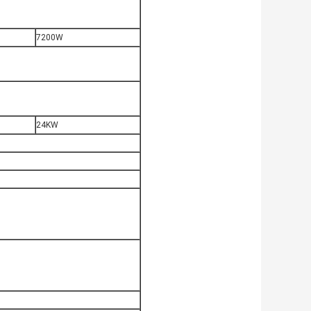
7200W
24KW