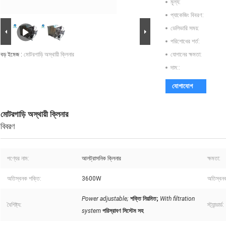
মূল্য:
প্যাকেজিং বিবরণ:
ডেলিভারি সময়:
পরিশোধের শর্ত:
বড় ইমেজ :
মোটরগাড়ি অস্থায়ী ক্লিনার
যোগানের ক্ষমতা:
দাম::
যোগাযোগ
মোটরগাড়ি অস্থায়ী ক্লিনার
বিবরণ
পণ্যের নাম:
আলট্রাসনিক ক্লিনার
ক্ষমতা:
অতিস্বনক শক্তি:
3600W
অতিস্বনক 
Power adjustable;
শক্তি নিয়মিত;
With filtration
বৈশিষ্ট্য:
স্ট্যান্ডার্ড:
system
পরিস্রাবণ সিস্টেম সহ