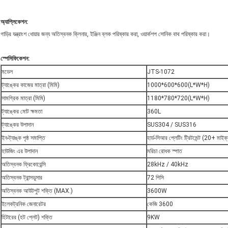
অ্যাপ্লিকেশন:
গাড়ির যন্ত্রাংশ ধোয়ার জন্য অতিস্বনক ক্লিনার, ইঞ্জিন ব্লক পরিষ্কার করা, ওয়ার্কশপ সোনিক বাথ পরিষ্কার করা।
স্পেসিফিকেশন:
মডেল
JTS-1072
ট্যাঙ্কের কাজের মাত্রা (মিমি)
1000*600*600(L*W*H)
সামগ্রিক মাত্রা (মিমি)
1180*780*720(L*W*H)
ট্যাঙ্কের মোট ক্ষমতা
360L
ট্যাঙ্কের উপাদান
SUS304 / SUS316
ইন-ট্যাঙ্ক পৃষ্ঠ সমাপ্তি
হার্ড-সিআর প্লেটিং ট্রিটমেন্ট (20+ মাইক
হাউজিং এর উপাদান
মরিচা রোধক স্পাত
অতিস্বনক ফ্রিকোয়েন্সি
28kHz / 40kHz
অতিস্বনক ট্রান্সডুসার
72 পিসি
অতিস্বনক আউটপুট শক্তি (MAX.)
3600W
ইলেকট্রনিক জেনারেটর
কেজি 3600
হিটারের (হট প্লেট) শক্তি
9KW