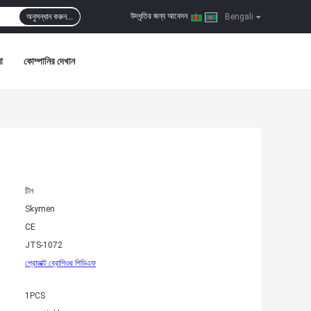
উদ্ধৃতির জন্য আবেদন
অনুসন্ধান করুন...
|
Bengali
া
কোম্পানির দেখান
চীন
Skymen
CE
JTS-1072
প্রোডাক্ট ব্রোশিওর পিডিএফ
1PCS