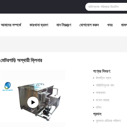
আমাদের সম্পর্কে
কারখানা ভ্রমণ
মান নিয়ন্ত্রণ
যোগাযোগ করুন
খবর
মামল
মোটরগাড়ি অস্থায়ী ক্লিনার
পণ্যের বিবরণ:
উৎপত্তি স্থল:
পরিচিতিমুলক নাম:
সাক্ষ্যদান:
মডেল নম্বার:
দলিল:
প্রদান:
ন্যূনতম চাহিদার পরিমাণ: