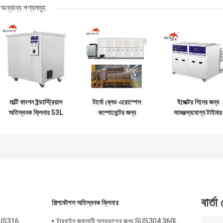
অন্যান্য পণ্যসমূহ
মাল্টি ফাংশন ইন্ডাস্ট্রিয়াল
টার্বো ব্লেড এরোস্পেস
ইজেক্টর পিনের জন্য
অতিস্বনক ক্লিনার 53L
কম্পোনেন্টের জন্য
সামঞ্জস্যযোগ্য টাইমার
বড় একক ট্যাঙ্ক
34.2KW আল্ট্রাসনিক
আল্ট্রাসোনিক ওয়াশিং মে
ক্লিনিং ইকুইপমেন্ট
360L 3600W
বার্তা
শিল্পকৌশল অতিস্বনক ক্লিনার
 SUS316
টারবাইন জ্বালানী অগ্রভাগের জন্য SUS304 360L