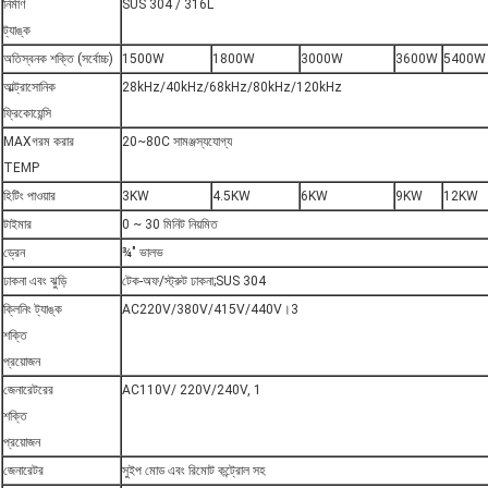
নির্মাণ
SUS 304 / 316L
ট্যাঙ্ক
অতিস্বনক শক্তি (সর্বোচ্চ)
1500W
1800W
3000W
3600W
5400W
আল্ট্রাসোনিক
28kHz/40kHz/68kHz/80kHz/120kHz
ফ্রিকোয়েন্সি
MAXগরম করার
20~80C সামঞ্জস্যযোগ্য
TEMP
হিটিং পাওয়ার
3KW
4.5KW
6KW
9KW
12KW
টাইমার
0 ~ 30 মিনিট নিয়মিত
ড্রেন
¾" ভালভ
ঢাকনা এবং ঝুড়ি
টেক-অফ/স্ট্রুট ঢাকনা;SUS 304
ক্লিনিং ট্যাঙ্ক
AC220V/380V/415V/440V।3
শক্তি
প্রয়োজন
জেনারেটরের
AC110V/ 220V/240V, 1
শক্তি
প্রয়োজন
জেনারেটর
সুইপ মোড এবং রিমোট কন্ট্রোল সহ