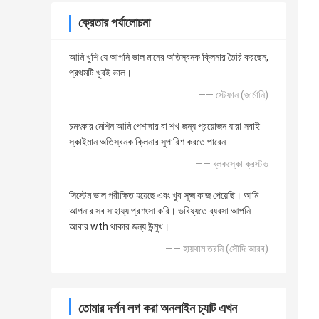
ক্রেতার পর্যালোচনা
আমি খুশি যে আপনি ভাল মানের অতিস্বনক ক্লিনার তৈরি করছেন,
প্রথমটি খুবই ভাল।
—— স্টেফান (জার্মানি)
চমৎকার মেশিন আমি পেশাদার বা শখ জন্য প্রয়োজন যারা সবাই
স্কাইমান অতিস্বনক ক্লিনার সুপারিশ করতে পারেন
—— ব্লকস্কো ক্রস্টভ
সিস্টেম ভাল পরীক্ষিত হয়েছে এবং খুব সূক্ষ্ম কাজ পেয়েছি। আমি
আপনার সব সাহায্য প্রশংসা করি। ভবিষ্যতে ব্যবসা আপনি
আবার wth থাকার জন্য উন্মুখ।
—— হায়থাম তরনি (সৌদি আরব)
তোমার দর্শন লগ করা অনলাইন চ্যাট এখন