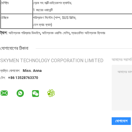
বৈশিষ্ট্য
ব্রেক সহ মাল্টি-ডাইরেকশন ক্যাস্টর;
1 বছরের ওয়ারেন্টি
ঐচ্ছিক
পরিস্রাবণ সিস্টেম (পাম্প, SUS ফিল্টার,
তেল ক্যাচ ক্যান)
,
,
ট্যাগ:
অতিস্বনক পরিষ্কার ডিভাইস
অতিস্বনক ওয়াশিং মেশিন
স্বয়ংচালিত অতিস্বনক ক্লিনার
যোগাযোগের ঠিকানা
আমাদের সরাসর
SKYMEN TECHNOLOGY CORPORATION LIMITED
ব্যক্তি যোগাযোগ:
Miss. Anna
টেল:
+86 13528763370