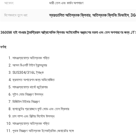
আবেদন:
ভারী তেল এবং কার্বন অপসারণ
স্বয়ংচালিত অতিস্বনক ক্লিনার
অতিস্বনক ক্লিনিং ডিভাইস
360
বিশেষভাবে তুলে ধরা:
,
,
3600W হাই পাওয়ার ইন্ডাস্ট্রিয়াল আল্ট্রাসোনিক ক্লিনার অটোমোটিভ যন্ত্রাংশের ময়লা এবং তেল অপসারণের জন্য
বর্ণনা:
সামঞ্জস্যযোগ্য অতিস্বনক শক্তি
আসল বিএলটি টাইপ ট্রান্সডুসার
SUS304/316L ট্যাঙ্ক
ক্রমাগত অপারেশন জন্য অভিযোজিত
সামঞ্জস্যযোগ্য থার্মো কন্ট্রোলার
সুইপ মোড নিয়ন্ত্রণ উপলব্ধ
ডিজিটাল টাইমার নিয়ন্ত্রণ
ক্লায়েন্টের প্রয়োজনে বুস্ট মোড এবং তেল স্কিমার
চাপ পাম্প এবং ফিল্টার সিস্টেম উপলব্ধ
সামঞ্জস্যযোগ্য অতিস্বনক শক্তি
পৃথক নিয়ন্ত্রণ অতিস্বনক ইলেকট্রনিক জেনারেটর সঙ্গে